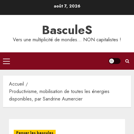
Aller
août 7, 2026
au
contenu
BasculeS
Vers une multiplicité de mondes… NON capitalistes !
Menu
principal
Accueil
Productivisme, mobilisation de toutes les énergies
disponibles, par Sandrine Aumercier
Penser les bascules