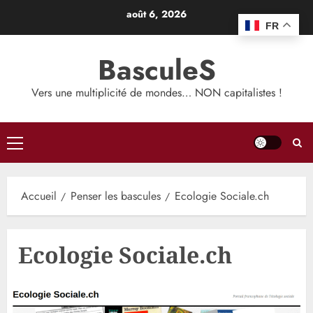
Aller
août 6, 2026
au
FR
contenu
BasculeS
Vers une multiplicité de mondes… NON capitalistes !
Menu
principal
Accueil
Penser les bascules
Ecologie Sociale.ch
Ecologie Sociale.ch