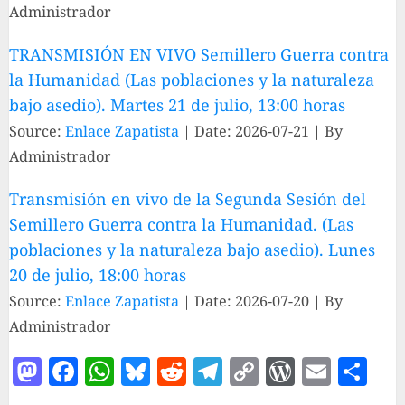
Administrador
TRANSMISIÓN EN VIVO Semillero Guerra contra
la Humanidad (Las poblaciones y la naturaleza
bajo asedio). Martes 21 de julio, 13:00 horas
Source:
Enlace Zapatista
Date: 2026-07-21
By
Administrador
Transmisión en vivo de la Segunda Sesión del
Semillero Guerra contra la Humanidad. (Las
poblaciones y la naturaleza bajo asedio). Lunes
20 de julio, 18:00 horas
Source:
Enlace Zapatista
Date: 2026-07-20
By
Administrador
Mastodon
Facebook
WhatsApp
Bluesky
Reddit
Telegram
Copy
WordPre
Email
Par
Link