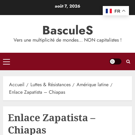
Aller
août 7, 2026
au
FR
contenu
BasculeS
Vers une multiplicité de mondes… NON capitalistes !
Menu
principal
Accueil
Luttes & Résistances
Amérique latine
Enlace Zapatista – Chiapas
Enlace Zapatista –
Chiapas