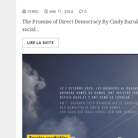
Deciding for Ourselves
TERKO
MAI 11, 2026
0
The Promise of Direct Democracy By Cindy Barukh
social...
LIRE LA SUITE
Peuples sacrifiables