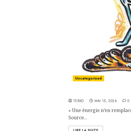
Uncategorized
Lost in transition
TERKO
MAI 15, 2026
0
« Une énergie n’en remplace
Source...
LIRE LA SUITE