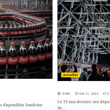
Actualités
ergies disponibles, par
État d’exception
TERKO
MAI 21, 2026
0
Le 19 mai dernier, nos déput
es disponibles Sandrine
de...