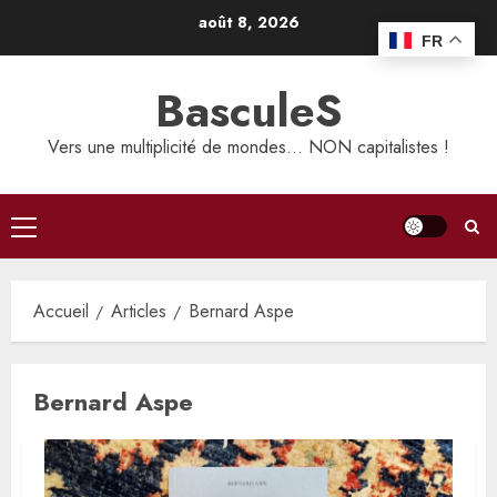
Aller
août 8, 2026
au
FR
contenu
BasculeS
Vers une multiplicité de mondes… NON capitalistes !
Menu
principal
Accueil
Articles
Bernard Aspe
Bernard Aspe