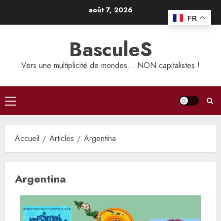
Aller
août 7, 2026
au
FR
contenu
BasculeS
Vers une multiplicité de mondes… NON capitalistes !
Menu
principal
Accueil
Articles
Argentina
Argentina