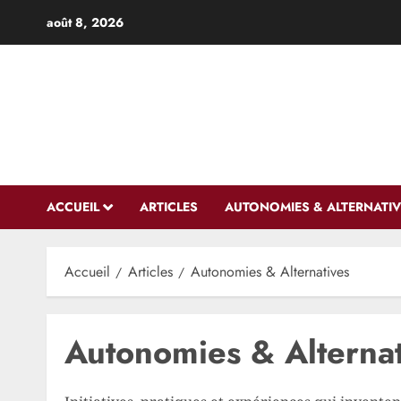
Aller
août 8, 2026
au
contenu
ACCUEIL
ARTICLES
AUTONOMIES & ALTERNATIV
Accueil
Articles
Autonomies & Alternatives
Autonomies & Alternat