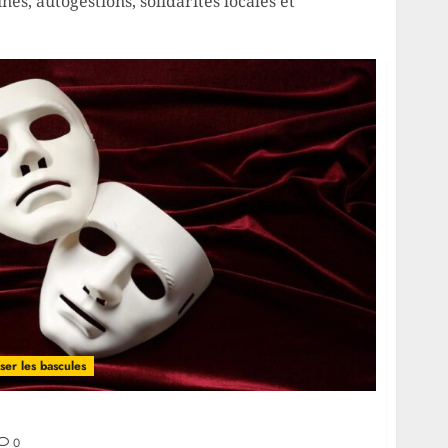
es, autogestions, solidarités locales et
ser les bascules
ectoral ?
0