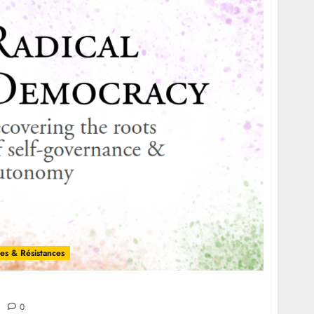
tes & Résistances
 raíces del autogobierno y la autonomía
0