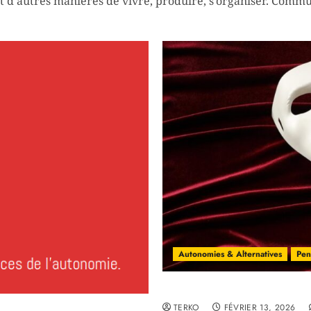
t d’autres manières de vivre, produire, s’organiser. Commun
Autonomies & Alternatives
Pen
Communalisme ou label él
TERKO
FÉVRIER 13, 2026