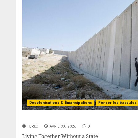
Décolonisations & Émancipations
Penser les bascules
Living Together Without a State
TERKO
AVRIL 30, 2026
0
Living Together Without a State