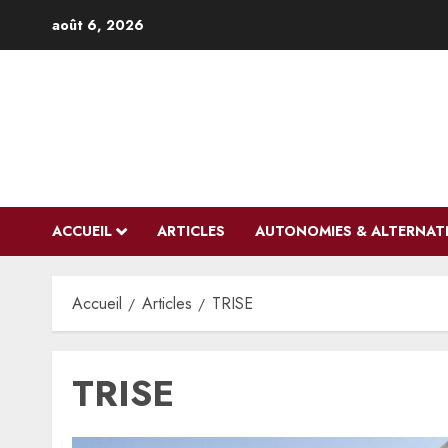
Aller
août 6, 2026
au
contenu
ACCUEIL
ARTICLES
AUTONOMIES & ALTERNAT
Accueil
Articles
TRISE
TRISE