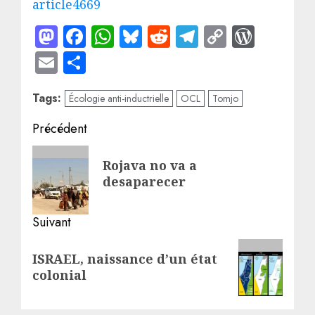
article4669
Mastodon
Facebook
WhatsApp
Bluesky
Reddit
Telegram
Copy
WordP
Link
Email
Partager
Tags:
Écologie anti-inductrielle
OCL
Tomjo
Navigation
Précédent
d’article
Article
Rojava no va a
précédent:
desaparecer
Suivant
Article
ISRAEL, naissance d’un état
suivant:
colonial