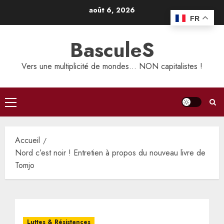
Aller
août 6, 2026
au
FR
contenu
BasculeS
Vers une multiplicité de mondes… NON capitalistes !
Menu
principal
Accueil
Nord c’est noir ! Entretien à propos du nouveau livre de
Tomjo
Luttes & Résistances