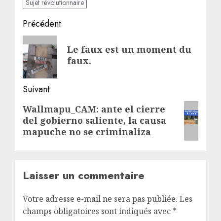
Sujet révolutionnaire
Navigation
Précédent
d’article
Article
Le faux est un moment du
précédent:
faux.
Suivant
Article
Wallmapu_CAM: ante el cierre
del gobierno saliente, la causa
suivant:
mapuche no se criminaliza
Laisser un commentaire
Votre adresse e-mail ne sera pas publiée.
Les
champs obligatoires sont indiqués avec
*