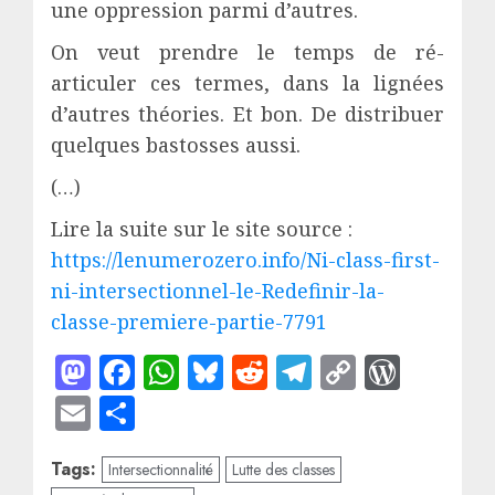
une oppression parmi d’autres.
On veut prendre le temps de ré-
articuler ces termes, dans la lignées
d’autres théories. Et bon. De distribuer
quelques bastosses aussi.
(…)
Lire la suite sur le site source :
https://lenumerozero.info/Ni-class-first-
ni-intersectionnel-le-Redefinir-la-
classe-premiere-partie-7791
Mastodon
Facebook
WhatsApp
Bluesky
Reddit
Telegram
Copy
WordP
Link
Email
Partager
Tags:
Intersectionnalité
Lutte des classes