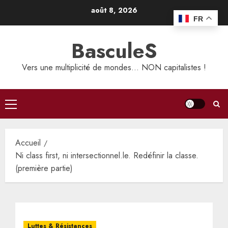
Aller
août 8, 2026
au
FR
contenu
BasculeS
Vers une multiplicité de mondes… NON capitalistes !
Menu
principal
Accueil
Ni class first, ni intersectionnel.le. Redéfinir la classe.
(première partie)
Luttes & Résistances