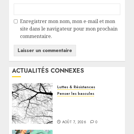
Enregistrer mon nom, mon e-mail et mon
site dans le navigateur pour mon prochain
commentaire.
ACTUALITÉS CONNEXES
Luttes & Résistances
Penser les bascules
Détruire les alliances,
construire des
complicités
AOÛT 7, 2026
0