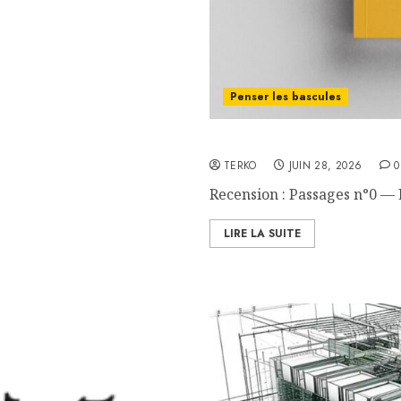
Penser les bascules
Recension : Passages n°0 
TERKO
JUIN 28, 2026
0
Recension : Passages n°0 — L
LIRE LA SUITE