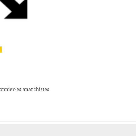
on d’août 2025 en
sonnier⋅es anarchistes