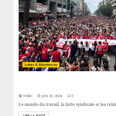
Luttes & Résistances
Le monde du travail, la lutte syndicale et les r
capital au Kurdistan du Nord : une analyse p
présent
TERKO
JUIN 30, 2026
0
Le monde du travail, la lutte syndicale et les relati
LIRE LA SUITE