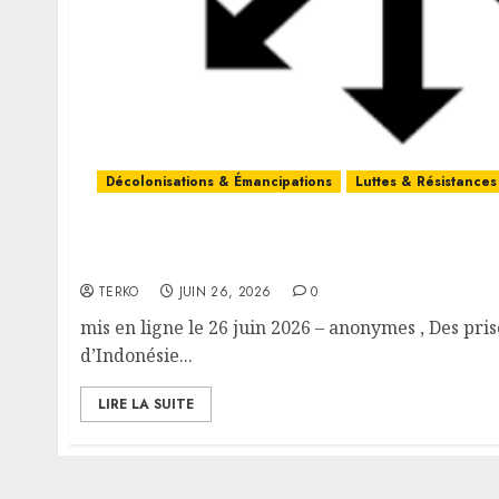
Décolonisations & Émancipations
Luttes & Résistances
Chaos dans l’Archipel de Feu Sur l’insurrecti
Indonésie et sa répression
TERKO
JUIN 26, 2026
0
mis en ligne le 26 juin 2026 – anonymes , Des pri
d’Indonésie...
LIRE LA SUITE