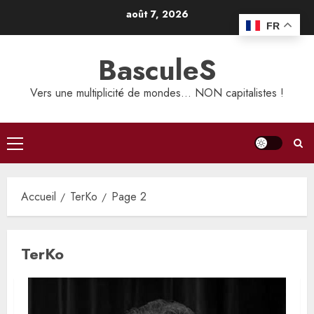
Aller
août 7, 2026
au
FR
contenu
BasculeS
Vers une multiplicité de mondes… NON capitalistes !
Menu
principal
Accueil
TerKo
Page 2
TerKo