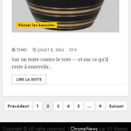
Penser les bascules
L’urne est un tombeau
TERKO
JUILLET 8, 2026
0
Sur un texte contre le vote — et sur ce qu’il
reste à ensevelir...
LIRE LA SUITE
Pagination
Précédent
1
2
3
4
5
…
9
Suivant
des
publications
Copyright © All rights reserved.
|
ChromeNews
par AF themes